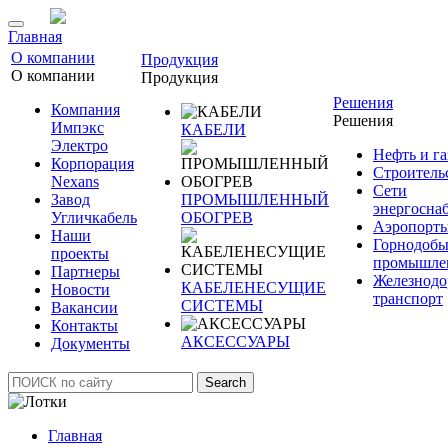
Главная
О компании
Продукция
О компании
Продукция
Решения
Компания
Решения
Импэкс
КАБЕЛИ
Электро
Нефть и га
Корпорация
Строитель
Nexans
Сети
Завод
ПРОМЫШЛЕННЫЙ
энергосна
Угличкабель
ОБОГРЕВ
Аэропорт
Наши
Горнодоб
проекты
промышле
Партнеры
Железнод
КАБЕЛЕНЕСУЩИЕ
Новости
транспорт
СИСТЕМЫ
Вакансии
Контакты
АКСЕССУАРЫ
Документы
Search
Главная