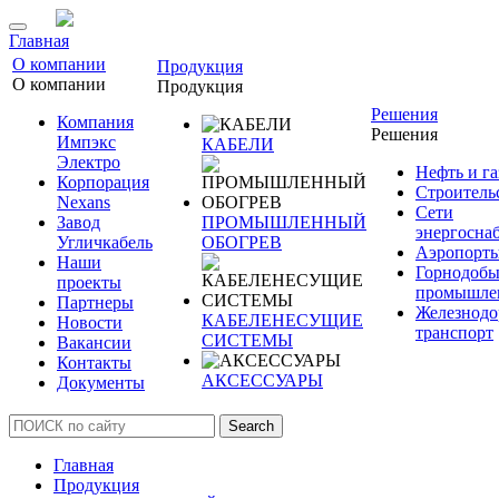
Главная
О компании
Продукция
О компании
Продукция
Решения
Компания
Решения
Импэкс
КАБЕЛИ
Электро
Нефть и га
Корпорация
Строитель
Nexans
Сети
Завод
ПРОМЫШЛЕННЫЙ
энергосна
Угличкабель
ОБОГРЕВ
Аэропорт
Наши
Горнодоб
проекты
промышле
Партнеры
Железнод
КАБЕЛЕНЕСУЩИЕ
Новости
транспорт
СИСТЕМЫ
Вакансии
Контакты
АКСЕССУАРЫ
Документы
Search
Главная
Продукция