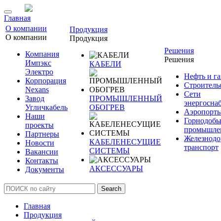
Главная
О компании
Продукция
О компании
Продукция
Решения
Компания
Решения
Импэкс
КАБЕЛИ
Электро
Нефть и га
Корпорация
Строитель
Nexans
Сети
Завод
ПРОМЫШЛЕННЫЙ
энергосна
Угличкабель
ОБОГРЕВ
Аэропорт
Наши
Горнодоб
проекты
промышле
Партнеры
Железнод
КАБЕЛЕНЕСУЩИЕ
Новости
транспорт
СИСТЕМЫ
Вакансии
Контакты
АКСЕССУАРЫ
Документы
Search
Главная
Продукция