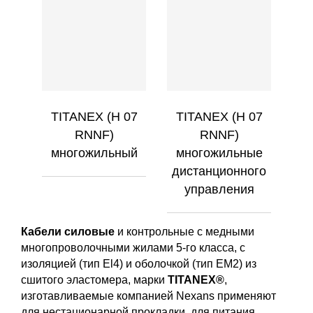
TITANEX (H 07
TITANEX (H 07
RNNF)
RNNF)
многожильный
многожильные
дистанционного
управления
Кабели силовые
и контрольные с медными
многопроволочными жилами 5-го класса, с
изоляцией (тип El4) и оболочкой (тип EM2) из
сшитого эластомера, марки
TITANEX®
,
изготавливаемые компанией Nexans применяют
для нестационарной прокладки, для питания