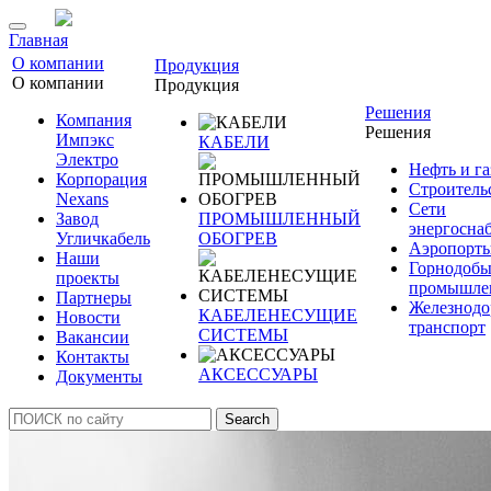
Главная
О компании
Продукция
О компании
Продукция
Решения
Компания
Решения
Импэкс
КАБЕЛИ
Электро
Нефть и га
Корпорация
Строитель
Nexans
Сети
Завод
ПРОМЫШЛЕННЫЙ
энергосна
Угличкабель
ОБОГРЕВ
Аэропорт
Наши
Горнодоб
проекты
промышле
Партнеры
Железнод
КАБЕЛЕНЕСУЩИЕ
Новости
транспорт
СИСТЕМЫ
Вакансии
Контакты
АКСЕССУАРЫ
Документы
Search