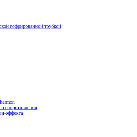
кой гофрированной трубкой
Thermon
го сопротивления
ин-эффекта